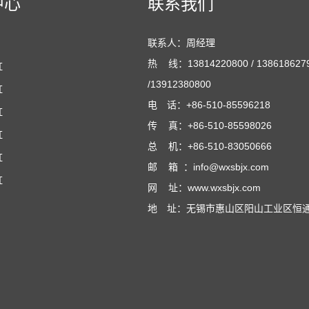
中心
联系我们
联系人：周经理
热 线：13814220800 / 138618627
缸
/13912380800
缸
电 话：+86-510-85596218
缸
传 真：+86-510-85598026
缸
总 机：+86-510-83050666
缸
邮 箱 ：info@wxsbjx.com
缸
网 址：www.wxsbjx.com
地 址：无锡市惠山区阳山工业区恒通