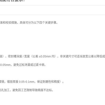
准和校验措施，具体可分为以下四个关键步骤。
f8 级）、密封槽深度 / 宽度（公差 ±0.05mm 内），非关键尺寸可适当放宽公差以降低
-0.05mm，避免过松泄漏或过紧卡顿。
镀铬，镀层厚度 0.05-0.1mm，保证耐磨性和精度）。
的孔加工，避免因工艺限制导致精度不达标。