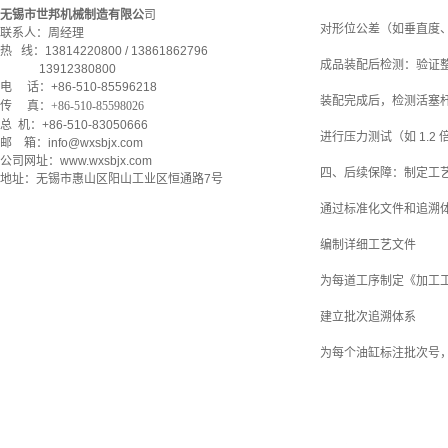
无锡市世邦机械制造有限公
司
对形位公差（如垂直度、
联系人：周经理
热 线：13814220800 / 13861862796
成品装配后检测：验证
13912380800
电 话：+86-510-85596218
装配完成后，检测活塞杆
传 真：
+86-510-85598026
总 机：+86-510-83050666
进行压力测试（如 1.
邮 箱：info@wxsbjx.com
公司网址：www.wxsbjx.com
四、后续保障：制定工
地址：无锡市惠山区阳山工业区恒通路7号
通过标准化文件和追溯
编制详细工艺文件
为每道工序制定《加工
建立批次追溯体系
为每个油缸标注批次号