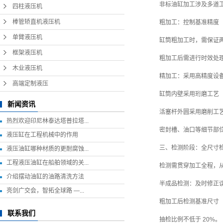
非标油缸加工涉及多道
四柱液压机
棒管矫直机液压机
粗加工：控制基准精度
单臂液压机
缸筒粗加工时，需保证两
框架液压机
粗加工后需进行时效处
木业液压机
精加工：采用高精度设
高端定制液压
缸筒内壁采用珩磨工艺（精
新闻资讯
活塞杆外圆采用磨削工艺
热烈欢迎印尼林泰达塔普拉塔...
密封槽、油口等细节部位
液压缸在工程机械中的作用
三、检测阶段：全尺寸
液压油缸哪种材质的更耐腐蚀...
工程液压油缸在船舶领域的关...
检测需贯穿加工全程，
介绍摆动油缸的油路清洗方法
半成品检测：及时修正
亮剑广交会，智拓全球路 —...
粗加工后检测基准尺寸
联系我们
抽检比例不低于 20%。