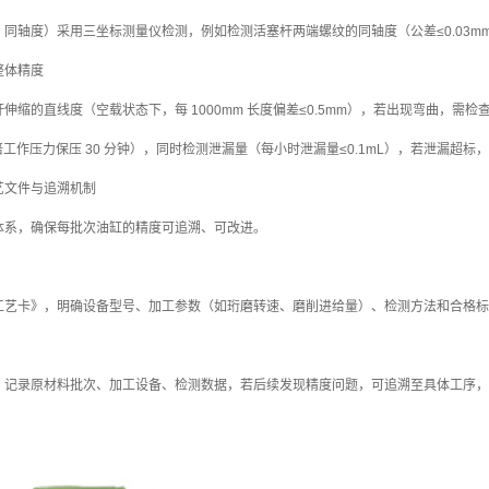
同轴度）采用三坐标测量仪检测，例如检测活塞杆两端螺纹的同轴度（公差≤0.03
整体精度
伸缩的直线度（空载状态下，每 1000mm 长度偏差≤0.5mm），若出现弯曲，需
2 倍工作压力保压 30 分钟），同时检测泄漏量（每小时泄漏量≤0.1mL），若泄漏
艺文件与追溯机制
体系，确保每批次油缸的精度可追溯、可改进。
工艺卡》，明确设备型号、加工参数（如珩磨转速、磨削进给量）、检测方法和合格标
，记录原材料批次、加工设备、检测数据，若后续发现精度问题，可追溯至具体工序，