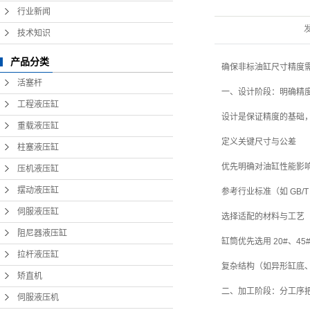
行业新闻
技术知识
产品分类
确保非标油缸尺寸精度
活塞杆
一、设计阶段：明确精
工程液压缸
设计是保证精度的基础
重载液压缸
定义关键尺寸与公差
柱塞液压缸
优先明确对油缸性能影响
压机液压缸
摆动液压缸
参考行业标准（如 GB/
伺服液压缸
选择适配的材料与工艺
阻尼器液压缸
缸筒优先选用 20#、45
拉杆液压缸
复杂结构（如异形缸底
矫直机
二、加工阶段：分工序
伺服液压机