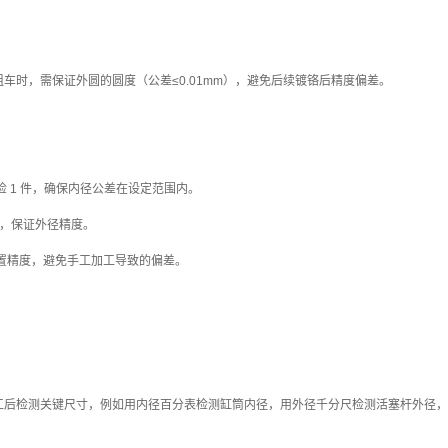
粗车时，需保证外圆的圆度（公差≤0.01mm），避免后续镀铬后精度偏差。
抽检 1 件，确保内径公差在设定范围内。
差，保证外径精度。
位置精度，避免手工加工导致的偏差。
加工后检测关键尺寸，例如用内径百分表检测缸筒内径，用外径千分尺检测活塞杆外径