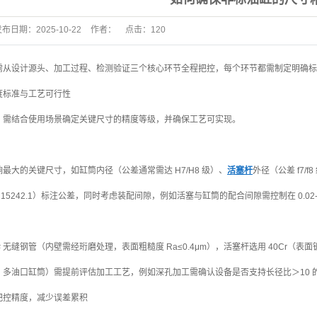
拉杆液压缸
缸
矫直机
发布日期：
2025-10-22
作者：
点击：
120
伺服液压机
需从设计源头、加工过程、检测验证三个核心环节全程把控，每个环节都需制定明确标
四柱液压机
度标准与工艺可行性
棒管矫直机
，需结合使用场景确定关键尺寸的精度等级，并确保工艺可实现。
单臂液压机
液压
框架液压机
最大的关键尺寸，如缸筒内径（公差通常需达 H7/H8 级）、
活塞杆
外径（公差 f7/
木业液压机
T 15242.1）标注公差，同时考虑装配间隙，例如活塞与缸筒的配合间隙需控制在 0.02
高端定制液
压
# 无缝钢管（内壁需经珩磨处理，表面粗糙度 Ra≤0.4μm），活塞杆选用 40Cr（表面
、多油口缸筒）需提前评估加工工艺，例如深孔加工需确认设备是否支持长径比＞10 
把控精度，减少误差累积