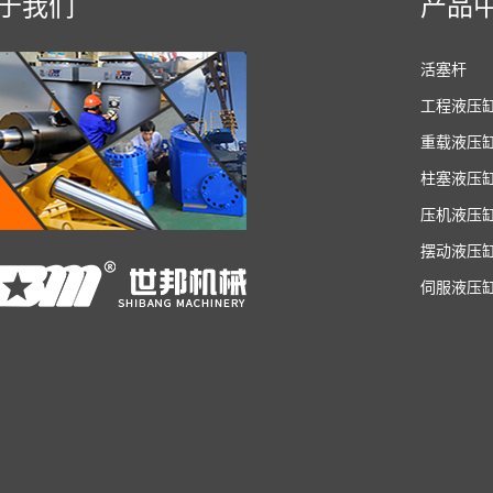
于我们
产品
活塞杆
工程液压
重载液压
柱塞液压
压机液压
摆动液压
伺服液压