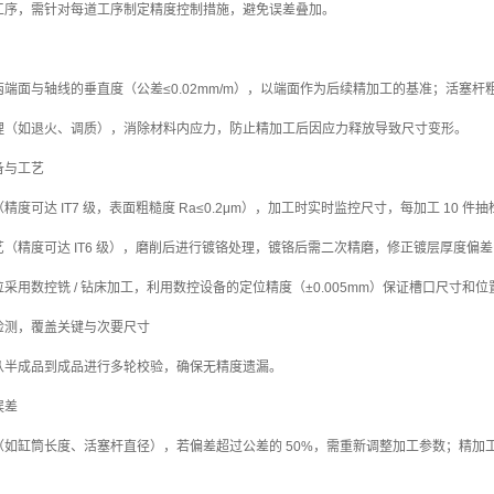
工序，需针对每道工序制定精度控制措施，避免误差叠加。
端面与轴线的垂直度（公差≤0.02mm/m），以端面作为后续精加工的基准；活塞杆
理（如退火、调质），消除材料内应力，防止精加工后因应力释放导致尺寸变形。
备与工艺
度可达 IT7 级，表面粗糙度 Ra≤0.2μm），加工时实时监控尺寸，每加工 10 件
（精度可达 IT6 级），磨削后进行镀铬处理，镀铬后需二次精磨，修正镀层厚度偏
采用数控铣 / 钻床加工，利用数控设备的定位精度（±0.005mm）保证槽口尺寸和
检测，覆盖关键与次要尺寸
从半成品到成品进行多轮校验，确保无精度遗漏。
误差
（如缸筒长度、活塞杆直径），若偏差超过公差的 50%，需重新调整加工参数；精