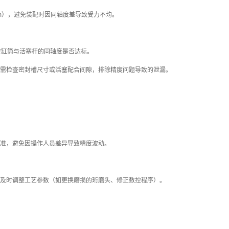
mm），避免装配时因同轴度差导致受力不均。
检查缸筒与活塞杆的同轴度是否达标。
超标，需检查密封槽尺寸或活塞配合间隙，排除精度问题导致的泄漏。
准，避免因操作人员差异导致精度波动。
及时调整工艺参数（如更换磨损的珩磨头、修正数控程序）。