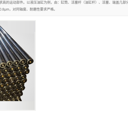
求高的运动部件。以液压油缸为例，由：缸筒、活塞杆（油缸杆）、活塞、端盖几部
.8μm，对同轴度、耐磨性要求严格。