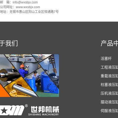
邮 箱：info@wxsbjx.com
公司网址：www.wxsbjx.com
地址：无锡市惠山区阳山工业区恒通路7号
于我们
产品
活塞杆
工程液压
重载液压
柱塞液压
压机液压
摆动液压
伺服液压