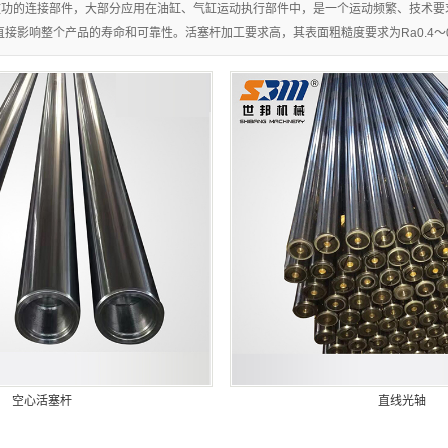
拉杆液压缸
缸
做功的连接部件，大部分应用在油缸、气缸运动执行部件中，是一个运动频繁、技术要
接影响整个产品的寿命和可靠性。活塞杆加工要求高，其表面粗糙度要求为Ra0.4～0
矫直机
伺服液压机
四柱液压机
棒管矫直机
单臂液压机
液压
框架液压机
木业液压机
高端定制液
压
空心活塞杆
直线光轴