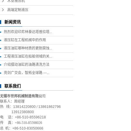
木业液压机
高端定制液压
新闻资讯
热烈欢迎印尼林泰达塔普拉塔...
液压缸在工程机械中的作用
液压油缸哪种材质的更耐腐蚀...
工程液压油缸在船舶领域的关...
介绍摆动油缸的油路清洗方法
亮剑广交会，智拓全球路 —...
联系我们
无锡市世邦机械制造有限公
司
联系人：周经理
热 线：13814220800 / 13861862796
13912380800
电 话：+86-510-85596218
传 真：
+86-510-85598026
总 机：+86-510-83050666