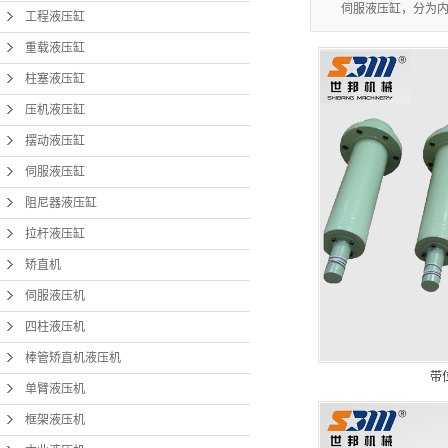
伺服液压缸，分为内
工程液压缸
重载液压缸
柱塞液压缸
压机液压缸
摆动液压缸
伺服液压缸
阻尼器液压缸
拉杆液压缸
矫直机
伺服液压机
四柱液压机
棒管矫直机液压机
带
单臂液压机
框架液压机