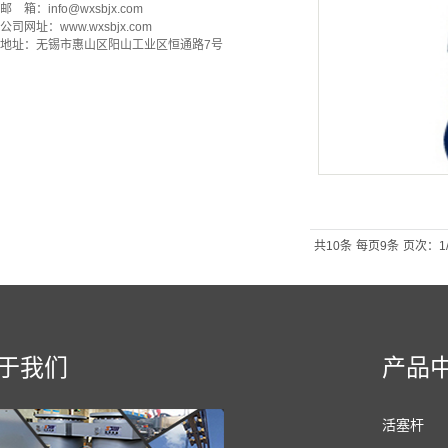
邮 箱：info@wxsbjx.com
公司网址：www.wxsbjx.com
地址：无锡市惠山区阳山工业区恒通路7号
共10条
每页9条
页次：1/
于我们
产品
活塞杆