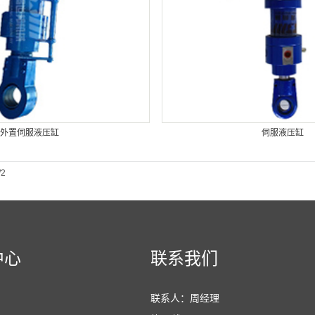
外置伺服液压缸
伺服液压缸
2
中心
联系我们
联系人：周经理