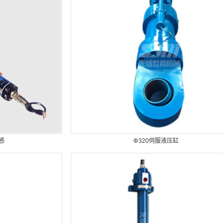
感
Φ320伺服液压缸