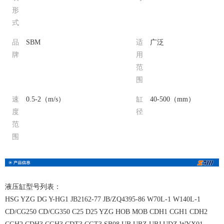
形
式
品
SBM
适
广泛
牌
用
范
围
速
0.5-2（m/s）
缸
40-500（mm）
度
径
范
围
液压缸型号列表：
HSG YZG DG Y-HG1 JB2162-77 JB/ZQ4395-86 W70L-1 W140L-1
CD/CG250 CD/CG350 C25 D25 YZG HOB MOB CDH1 CGH1 CDH2