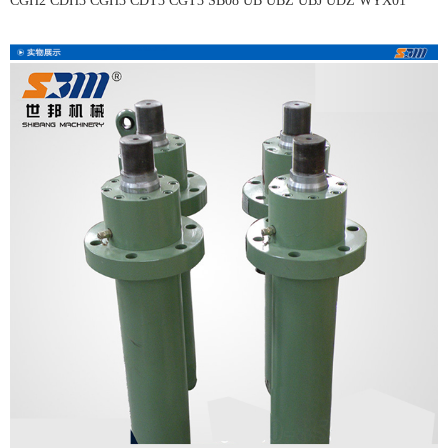
CGH2 CDH3 CGH3 CDT3 CGT3 SB08 UB UBZ UBJ UDZ WYX01