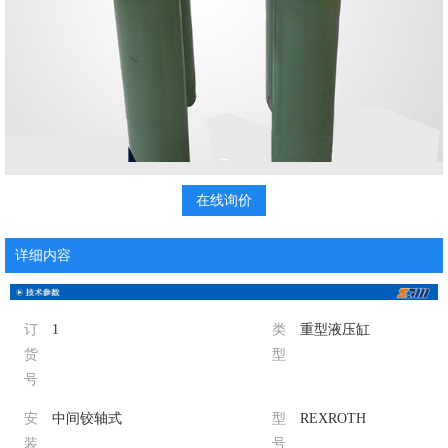
在线询价
详细内容
订
1
类
重型液压缸
货
型
号
安
中间铰轴式
型
REXROTH
装
号