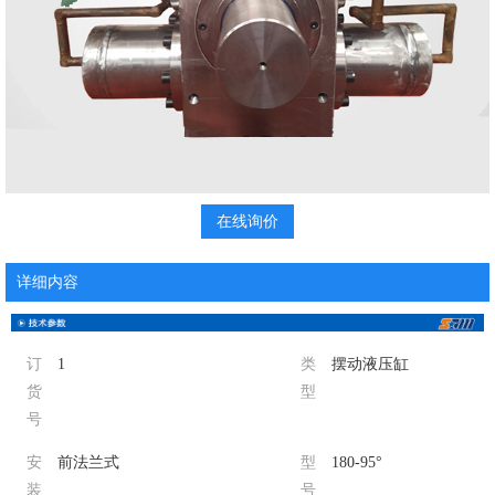
在线询价
详细内容
订
1
类
摆动液压缸
货
型
号
安
前法兰式
型
180-95°
装
号