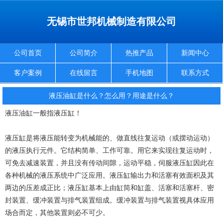
无锡市世邦机械制造有限公司
公司首页
公司简介
热推产品
新闻中心
客户案例
在线留言
手机地图
联系方式
液压油缸是什么？怎么用？用途是什么？
液压油缸一般指液压缸！
液压缸是将液压能转变为机械能的、做直线往复运动（或摆动运动）
的液压执行元件。它结构简单、工作可靠。用它来实现往复运动时，
可免去减速装置，并且没有传动间隙，运动平稳，伺服液压缸因此在
各种机械的液压系统中广泛应用。液压缸输出力和活塞有效面积及其
两边的压差成正比；液压缸基本上由缸筒和缸盖、活塞和活塞杆、密
封装置、缓冲装置与排气装置组成。缓冲装置与排气装置视具体应用
场合而定，其他装置则必不可少。