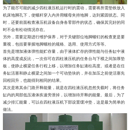
为了能尽可能的减少四柱液压机运行时的震动，需要将所需垫铁放入
机床地脚孔下，使螺杆穿入内并用螺母夹持地脚，达到紧固状态。同
时，还要前面检查液压机设备自身各零部件的状态，确保其完好的同
时不会有松动情况存在。
另外，需要定期进行维护保养，对于关键部位地脚螺钉的检查更是要
重视，包括要掌握地脚螺栓的规格、选用、使用方式等等。
首先是增加液体弹性能贮存量，由于液体贮存的弹性能与任务缸中液
体的高度成反比，一次你可在四柱液压机的任务台与下模之间加厚垫
板，使静止横梁任务行程上移，以增加任务缸液柱高度。或者是在任
务缸活塞和静止横梁之间加一个可动垫块的，并在加压之前使活塞先
回程回升，也能得到相同的结果。
其次是将其余门路开释能量，就是在四柱液压机忽然失载时，将任务
缸内的局部低压液体疾速旁泄掉，以增加待开释的能量。最后，为了
减少排汇能量，可以在四柱液压机下部设置缓冲垫，这是最为简单的
做法。